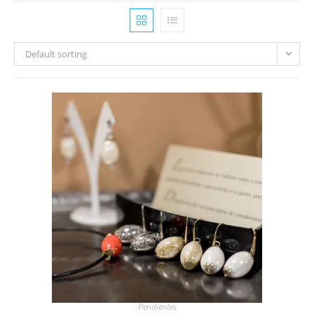
Default sorting
Pendientes