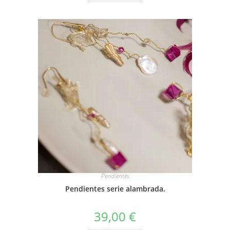
Pendientes
Pendientes serie alambrada.
39,00
€