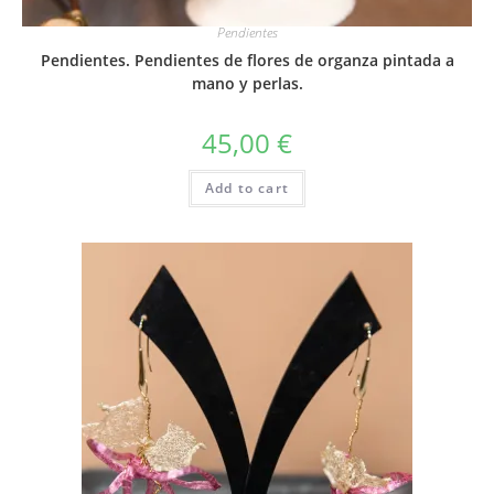
Pendientes
Pendientes. Pendientes de flores de organza pintada a
mano y perlas.
45,00
€
Add to cart