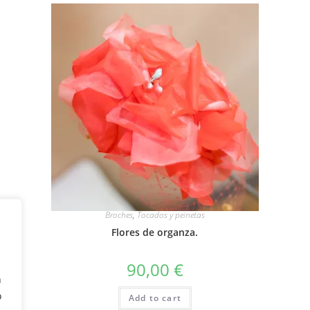
Broches
,
Tocados y peinetas
Flores de organza.
90,00
€
n
o
Add to cart