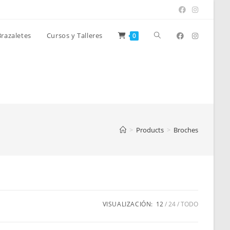
Alternar
Brazaletes
Cursos y Talleres
0
búsqueda
de
>
Products
>
Broches
la
web
VISUALIZACIÓN:
12
24
TODO