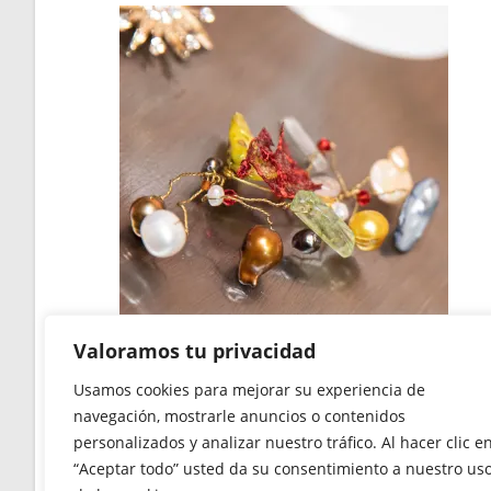
Broches
Valoramos tu privacidad
Broche de piedras, perlas y cuarzos naturales
Usamos cookies para mejorar su experiencia de
navegación, mostrarle anuncios o contenidos
42,00
€
personalizados y analizar nuestro tráfico. Al hacer clic e
“Aceptar todo” usted da su consentimiento a nuestro us
Add to cart