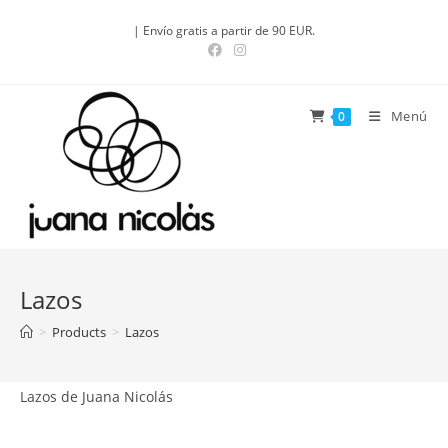
Saltar
| Envío gratis a partir de 90 EUR.
al
contenido
Menú
0
Lazos
>
Products
>
Lazos
Lazos de Juana Nicolás